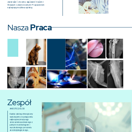
zwierzaki i chcemy zapewnić Swoim i
Waszym czworonożnym Przyjaciołom
najlepszą możliwa opiekę.
Nasza
Praca
Zespół
ANESTEZJOLOG
Każdy zabieg chirurgiczny
wykonujemy w połączeniu
najbezpieczniejszego
znieczulenia wziewnego z
pełnym monitoringiem i
wyszkolonego personelu
anestezjologicznego.