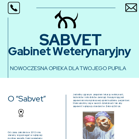
SABVET
Gabinet Weterynaryjny
NOWOCZESNA OPIEKA DLA TWOJEGO PUPILA
Jesteśmy zgranym zespołem lekarzy weterynarii,
O “Sabvet”
techników i miłośników zwierząt. Naszą misją jest
zapewnienie kompleksowej opieki każdemu pacjentowi.
Stale szkolimy się w swoich dziedzinach tak aby
zapewnić najlepszy standard w Zielonej Górze.
Od czasu założenia w 2012 roku
staramy się pomagać w najlepszy
możliwy sposób. Sami posiadamy